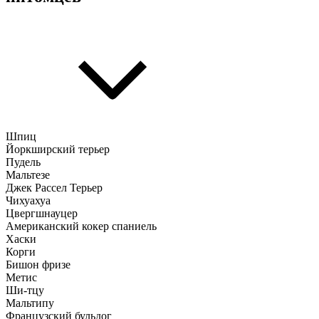
Шпиц
Йоркширский терьер
Пудель
Мальтезе
Джек Рассел Терьер
Чихуахуа
Цвергшнауцер
Американский кокер спаниель
Хаски
Корги
Бишон фризе
Метис
Ши-тцу
Мальтипу
Французский бульдог