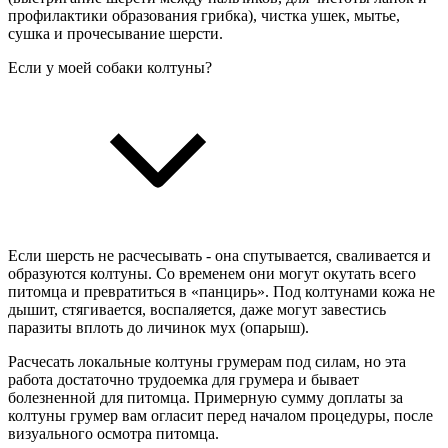
профилактики образования грибка), чистка ушек, мытье,
сушка и прочесывание шерсти.
Если у моей собаки колтуны?
Если шерсть не расчесывать - она спутывается, сваливается и
образуются колтуны. Со временем они могут окутать всего
питомца и превратиться в «панцирь». Под колтунами кожа не
дышит, стягивается, воспаляется, даже могут завестись
паразиты вплоть до личинок мух (опарыш).
Расчесать локальные колтуны грумерам под силам, но эта
работа достаточно трудоемка для грумера и бывает
болезненной для питомца. Примерную сумму доплаты за
колтуны грумер вам огласит перед началом процедуры, после
визуального осмотра питомца.