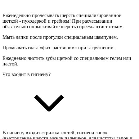
Еженедельно прочесывать шерсть специализированной
щеткой - пуходеркой и гребнем! При расчесывании
обязательно опрыскивайте шерсть спреем-антистатиком.
Мыть лапки после прогулки специальным шампунем.
Промывать глаза «физ. раствором» при загрязнении.
Ежедневно чистить зубы щеткой со специальным гелем или
пастой.
Что входит в гигиену?
В гигиену входит стрижка когтей, гигиена лапок
(выстригание шерсти между пальчиков, для чистоты лапок и