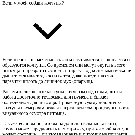
Если у моей собаки колтуны?
Если шерсть не расчесывать - она спутывается, сваливается и
образуются колтуны. Со временем они могут окутать всего
питомца и превратиться в «панцирь». Под колтунами кожа не
дышит, стягивается, воспаляется, даже могут завестись
паразиты вплоть до личинок мух (опарыш).
Расчесать локальные колтуны грумерам под силам, но эта
работа достаточно трудоемка для грумера и бывает
болезненной для питомца. Примерную сумму доплаты за
колтуны грумер вам огласит перед началом процедуры, после
визуального осмотра питомца.
Так же, если вы не готовы на дополнительные затраты,
грумер может предложить вам стрижку, при которой колтуны
можно состричь. При этом варианте и питомцу не придется